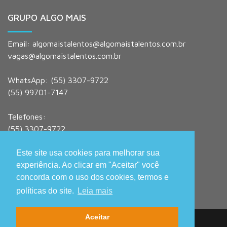
GRUPO ALGO MAIS
Email:
algomaistalentos@algomaistalentos.com.br
vagas@algomaistalentos.com.br
WhatsApp: (55) 3307-9722
(55) 99701-7147
Telefones:
(55) 3307-9722
Rua Dr. Fernando Chagas Carvalho, 187
Este site usa cookies para melhorar sua
Bairro Dores - Santa Maria/RS
experiência. Ao clicar em "Aceitar" você
CEP: 97095-140
concorda com o uso dos cookies, termos e
políticas do site.
Leia mais
Aceitar